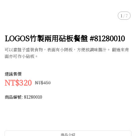
1
/
7
LOGOS竹製兩用砧板餐盤 #81280010
可以當盤子盛裝食物，表面有小隔板，方便放調味醬汁。 翻過來背
面亦可作小砧板。
建議售價
NT$320
NT$450
商品編號:
81280010
商品介紹