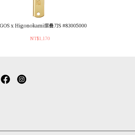
GOS x Higonokami摺疊刀S #83005000
LOGOS竹製
NT$1,170