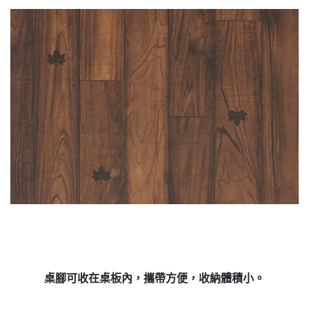
桌腳可收在桌板內，攜帶方便，收納體積小。